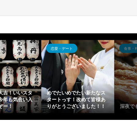
恋愛・デート
食事・
大吉！いいスタ
めでたいめでたい新たなス
今年も気合い入
タートっす！改めて皆様あ
ぞー！
りがとうございました！！
深夜で