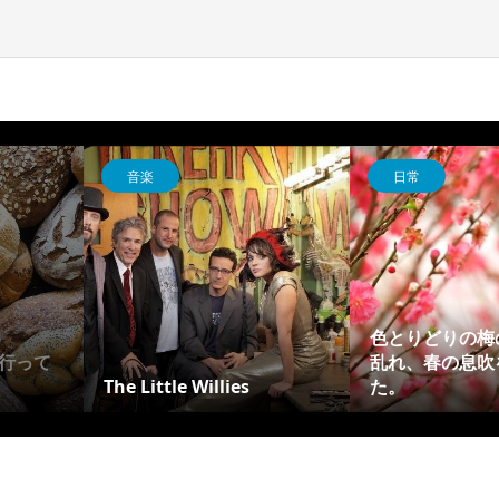
音楽
日常
色とりどりの梅
行って
乱れ、春の息吹
The Little Willies
た。