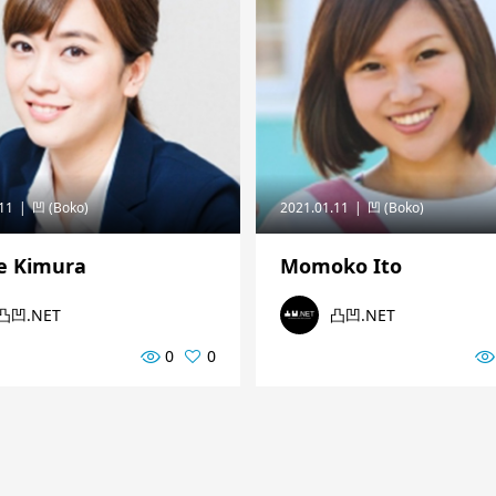
.11
凹 (Boko)
2021.01.11
凹 (Boko)
e Kimura
Momoko Ito
凸凹.NET
凸凹.NET
0
0