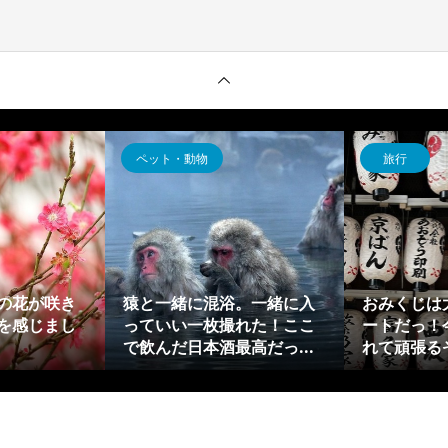
ペット・動物
旅行
の花が咲き
猿と一緒に混浴。一緒に入
おみくじは
を感じまし
っていい一枚撮れた！ここ
ートだっ！
で飲んだ日本酒最高だっ...
れて頑張る