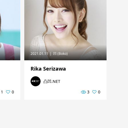
2021.01.11
凹 (Boko)
Rika Serizawa
凸凹.NET
1
0
3
0