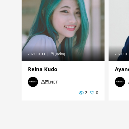
2021.01.11
凹 (Boko)
2021.01
Reina Kudo
Ayan
凸凹.NET
2
0